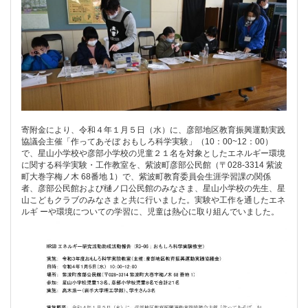
寄附金により、令和４年１月５日（水）に、彦部地区教育振興運動実践
協議会主催「作ってあそぼ おもしろ科学実験」（10：00~12：00）
で、星山小学校や彦部小学校の児童２１名を対象としたエネルギー環境
に関する科学実験・工作教室を、紫波町彦部公民館（〒028-3314 紫波
町大巻字梅ノ木 68番地 1）で、紫波町教育委員会生涯学習課の関係
者、彦部公民館および樋ノ口公民館のみなさま、星山小学校の先生、星
山こどもクラブのみなさまと共に行いました。実験や工作を通したエネ
ルギ ーや環境についての学習に、児童は熱心に取り組んでいました。