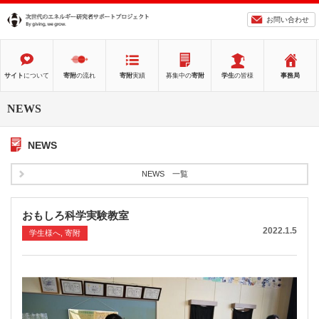
お問い合わせ
サイト
について
寄附
の流れ
寄附
実績
募集中の
寄附
学生
の皆様
事務局
NEWS
NEWS
NEWS 一覧
おもしろ科学実験教室
2022.1.5
学生様へ, 寄附