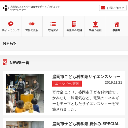
お問い合わせ
サイト
について
寄附
の流れ
寄附
実績
募集中の
寄附
学生
の皆様
事務局
NEWS
NEWS一覧
盛岡市こども科学館サイエンスショー
2019.11.21
エネルギー, 寄附
寄付金により、盛岡市子ども科学館で，
かみなり・静電気など、電気のエネルギ
ーをテーマとしたサイエンスショーを実
施されました。
盛岡市子ども科学館 夏休み SPECIAL