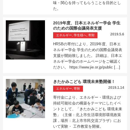
味・関心を持ってもらうことを目的とし
た。
2019年度、日本エネルギー学会 学生
のための国際会議発表支援
2019.5.6
エネルギー, 学生様へ, 寄附
HRSBの寄付により、2019年度、日本エ
ネルギー学会 学生のための国際会議発表
支援が開始致しました。 詳細は、日本エ
ネルギー学会のホームページをご確認く
ださい。 https://www.jie.or.jp/public […]
きたかみこども 環境未来塾開催！
2019.1.14
エネルギー, 寄附
寄付金により、エネルギー・環境および
持続可能社会の構築をテーマにしたイベ
ントとして、「きたかみこども 環境未来
塾」（主催：北上市生活環境部環境政策
課，場所：北上市市民交流プラザ）にお
いて実験・ 工作教室を開催。