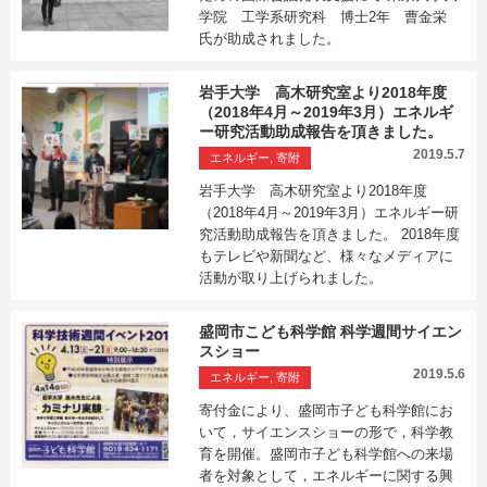
学院 工学系研究科 博士2年 曹金栄
氏が助成されました。
岩手大学 高木研究室より2018年度
（2018年4月～2019年3月）エネルギ
ー研究活動助成報告を頂きました。
2019.5.7
エネルギー, 寄附
岩手大学 高木研究室より2018年度
（2018年4月～2019年3月）エネルギー研
究活動助成報告を頂きました。 2018年度
もテレビや新聞など、様々なメディアに
活動が取り上げられました。
盛岡市こども科学館 科学週間サイエン
スショー
2019.5.6
エネルギー, 寄附
寄付金により、盛岡市子ども科学館にお
いて，サイエンスショーの形で，科学教
育を開催。盛岡市子ども科学館への来場
者を対象として，エネルギーに関する興