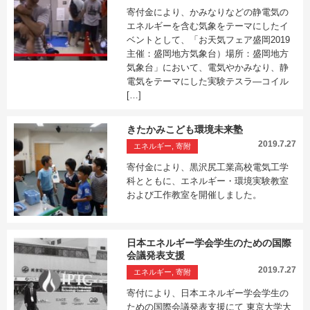
寄付金により、かみなりなどの静電気の
エネルギーを含む気象をテーマにしたイ
ベントとして、「お天気フェア盛岡2019
主催：盛岡地方気象台）場所：盛岡地方
気象台」において、電気やかみなり、静
電気をテーマにした実験テスラ―コイル
[…]
きたかみこども環境未来塾
2019.7.27
エネルギー, 寄附
寄付金により、黒沢尻工業高校電気工学
科とともに、エネルギー・環境実験教室
および工作教室を開催しました。
日本エネルギー学会学生のための国際
会議発表支援
2019.7.27
エネルギー, 寄附
寄付により、日本エネルギー学会学生の
ための国際会議発表支援にて 東京大学大