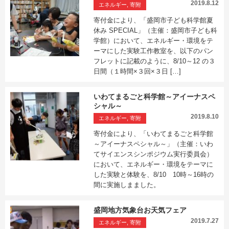
2019.8.12
エネルギー, 寄附
寄付金により、「盛岡市子ども科学館夏
休み SPECIAL」（主催：盛岡市子ども科
学館）において、エネルギー・環境をテ
ーマにした実験工作教室を、以下のパン
フレットに記載のように、8/10～12 の３
日間（１時間×３回×３日 […]
いわてまるごと科学館～アイーナスペ
シャル～
2019.8.10
エネルギー, 寄附
寄付金により、「いわてまるごと科学館
～アイーナスペシャル～」（主催：いわ
てサイエンスシンポジウム実行委員会）
において、エネルギー・環境をテーマに
した実験と体験を、8/10 10時～16時の
間に実施しまました。
盛岡地方気象台お天気フェア
2019.7.27
エネルギー, 寄附