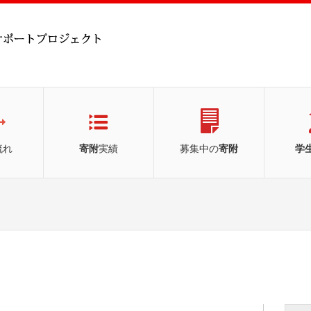
流れ
寄附
実績
募集中の
寄附
学