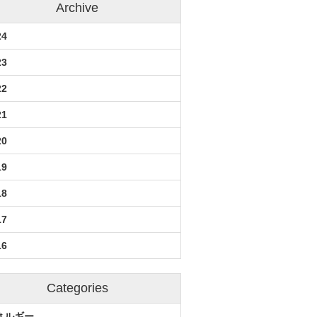
Archive
24
23
22
21
20
19
18
17
16
Categories
ネルギー