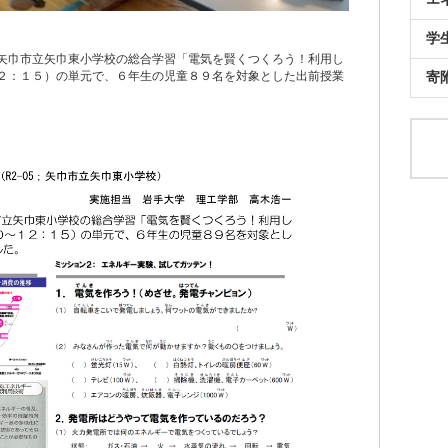
学
矢巾市立矢巾東小学校の総合学習「電気を賢くつくろう！利用し
２：１５）の単元で、６年生の児童８９名を対象とした出前授業
寄