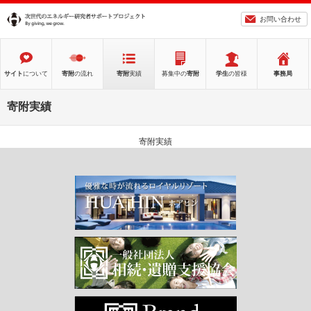
お問い合わせ
サイト
について
寄附
の流れ
寄附
実績
募集中の
寄附
学生
の皆様
事務局
寄附実績
寄附実績